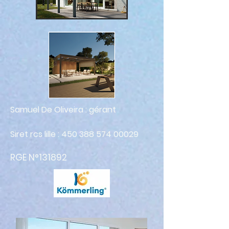
Samuel De Oliveira : gérant
Siret rcs lille :
450 388 574 00029
RGE N°131892