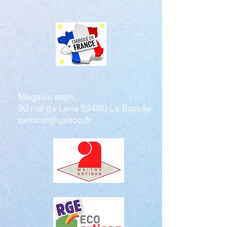
Magasin expo :
30 rue de Lens 59480 La Bassée
samizol@yahoo.fr