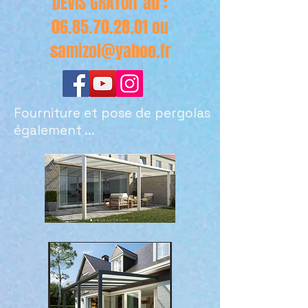
DEVIS GRATUIT au :
06.85.70.28.01
ou
samizol@yahoo.fr
Fourniture et pose de pergolas
également ...