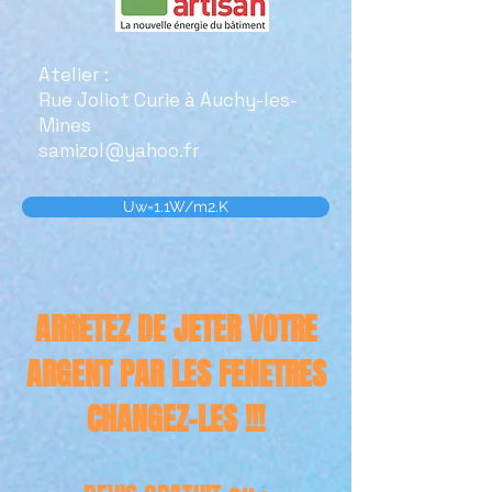
Atelier :
Rue Joliot Curie à Auchy-les-
Mines
samizol@yahoo.fr
Uw=1.1W/m2.K
ARRETEZ DE JETER VOTRE
ARGENT PAR LES FENETRES
CHANGEZ-LES !!!